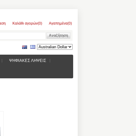
εση
Καλάθι αγορών
(0)
Αγαπημένα
(0)
ΨΗΦΙΑΚΕΣ ΛΗΨΕΙΣ